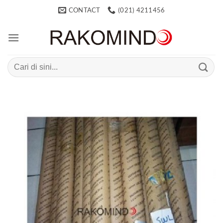
Skip
CONTACT
(021) 4211456
to
content
Search
for: