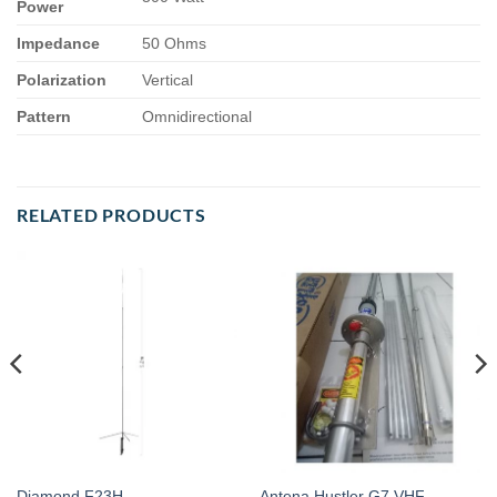
Power
Impedance
50 Ohms
Polarization
Vertical
Pattern
Omnidirectional
RELATED PRODUCTS
Diamond F23H
Antena Hustler G7 VHF