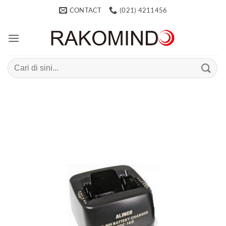
Skip
CONTACT
(021) 4211456
to
content
Search
for: