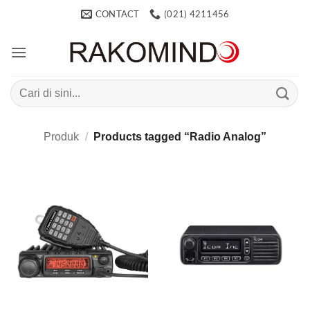
Skip
CONTACT
(021) 4211456
to
content
Search
for:
Produk
/
Products tagged “Radio Analog”