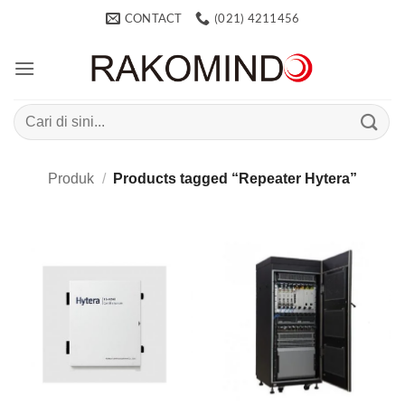
Skip
CONTACT
(021) 4211456
to
content
Search
for:
Produk
/
Products tagged “Repeater Hytera”