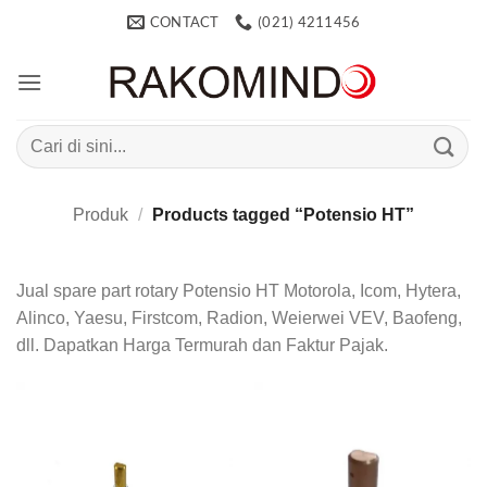
Skip
CONTACT
(021) 4211456
to
content
Search
for:
Produk
/
Products tagged “Potensio HT”
Jual spare part rotary Potensio HT Motorola, Icom, Hytera,
Alinco, Yaesu, Firstcom, Radion, Weierwei VEV, Baofeng,
dll. Dapatkan Harga Termurah dan Faktur Pajak.