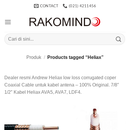
Skip
CONTACT
(021) 4211456
to
content
Search
for:
Produk
/
Products tagged “Heliax”
Dealer resmi Andrew Heliax low loss corrugated coper
Coaxial Cable untuk kabel antena – 100% Original. 7/8″
1/2″ Kabel Heliax AVA5, AVA7, LDF4.