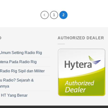
1
2
O
AUTHORIZED DEALER
Umum Setting Radio Rig
ntena Pada Radio Rig
adio Rig Sipil dan Militer
u Radio? Sejarah &
annya
r HT Yang Benar