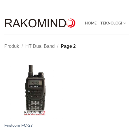
Skip
to
content
HOME
TEKNOLOGI
Produk
/
HT Dual Band
/
Page 2
Firstcom FC-27