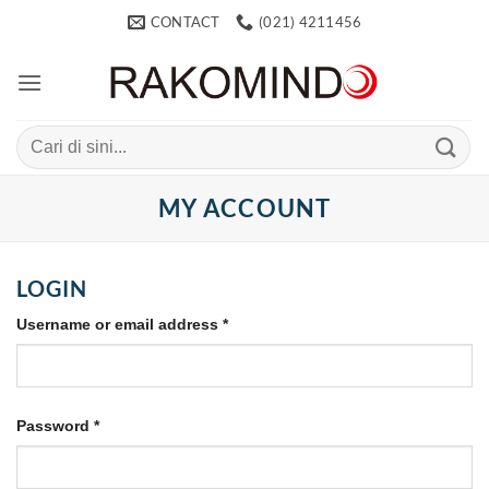
Skip
CONTACT
(021) 4211456
to
content
Search
for:
MY ACCOUNT
LOGIN
Required
Username or email address
*
Required
Password
*